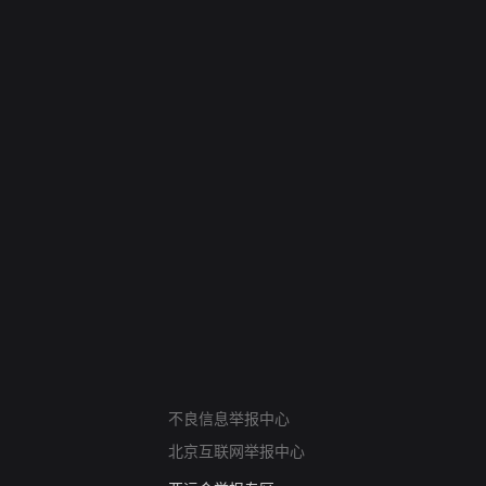
网络暴力有害信息举报
不良信息举报中心
12318 文化市场举报
北京互联网举报中心
算法推荐专项举报