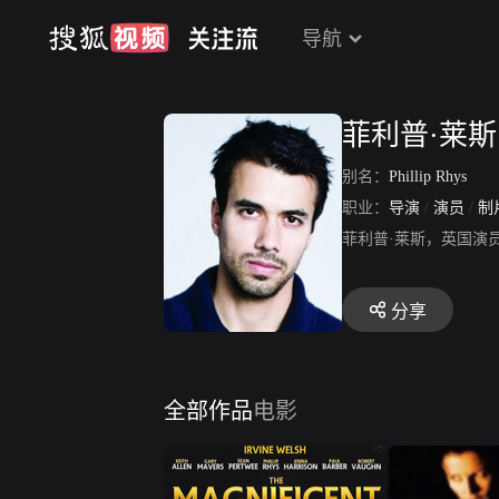
导航
菲利普·莱斯
别名：
Phillip Rhys
职业：
导演
/
演员
/
制
菲利普·莱斯，英国演
分享
全部作品
电影