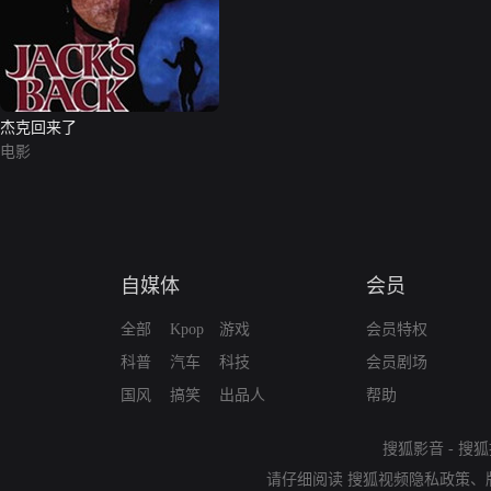
杰克回来了
电影
自媒体
会员
全部
Kpop
游戏
会员特权
科普
汽车
科技
会员剧场
国风
搞笑
出品人
帮助
搜狐影音
-
搜狐
请仔细阅读
搜狐视频隐私政策
、