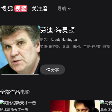
导航
劳迪·海灵顿
别名：
Rowdy Harrington
劳迪·海灵顿，导演、编剧，主要作品有《鲍比
分享
全部作品
电影
鲍比琼斯天才一击
乌鸦谋