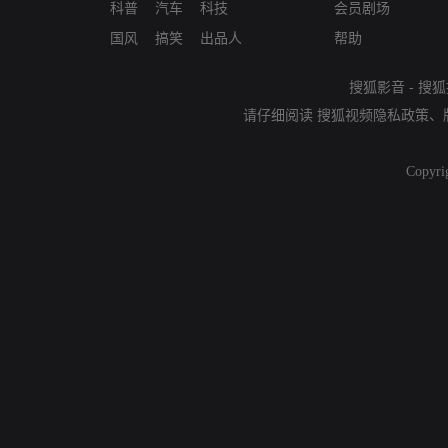
科普
汽车
科技
会员剧场
国风
搞笑
出品人
帮助
搜狐影音
-
搜狐
请仔细阅读
搜狐视频隐私政策
、
Copyri