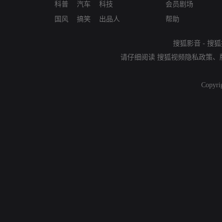
科普
汽车
科技
会员剧场
国风
搞笑
出品人
帮助
搜狐影音
-
搜狐
请仔细阅读
搜狐视频隐私政策
、
Copyri