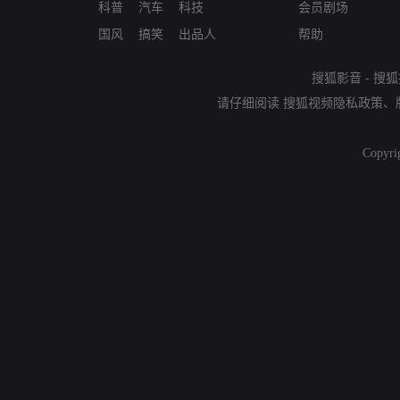
科普
汽车
科技
会员剧场
国风
搞笑
出品人
帮助
搜狐影音
-
搜狐
请仔细阅读
搜狐视频隐私政策
、
Copyri