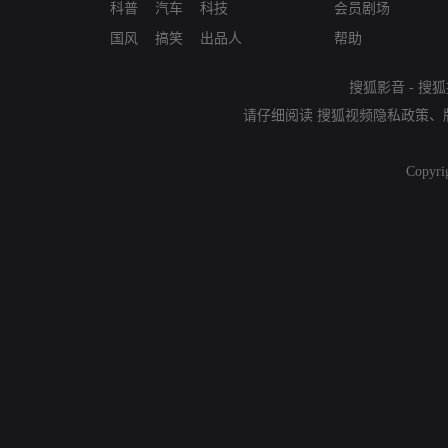
科普
汽车
科技
会员剧场
国风
搞笑
出品人
帮助
搜狐影音
-
搜狐
请仔细阅读
搜狐视频隐私政策
、
Copyri