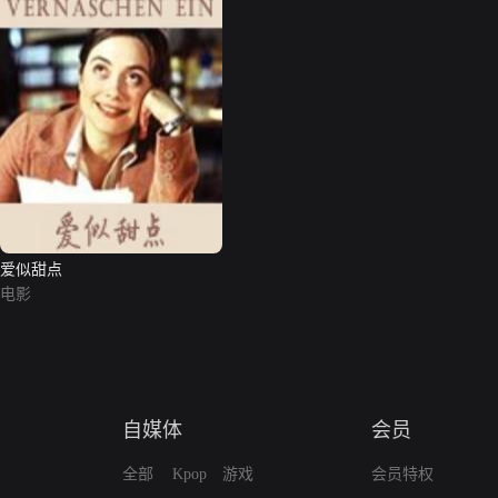
爱似甜点
电影
自媒体
会员
全部
Kpop
游戏
会员特权