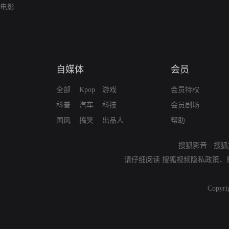
电影
自媒体
会员
全部
Kpop
游戏
会员特权
科普
汽车
科技
会员剧场
国风
搞笑
出品人
帮助
搜狐影音
-
搜狐
请仔细阅读
搜狐视频隐私政策
、
Copyri