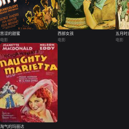
苦涩的甜蜜
西部女孩
五月时
电影
电影
电影
淘气的玛丽达