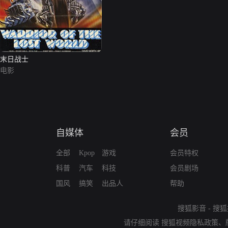
末日战士
电影
自媒体
会员
全部
Kpop
游戏
会员特权
科普
汽车
科技
会员剧场
国风
搞笑
出品人
帮助
搜狐影音
-
搜狐
请仔细阅读
搜狐视频隐私政策
、