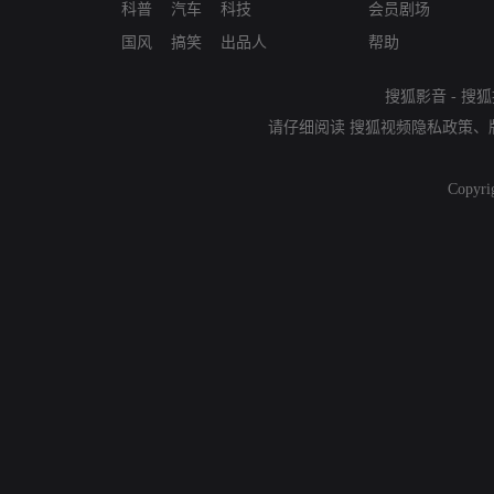
科普
汽车
科技
会员剧场
国风
搞笑
出品人
帮助
搜狐影音
-
搜狐
请仔细阅读
搜狐视频隐私政策
、
Copyri