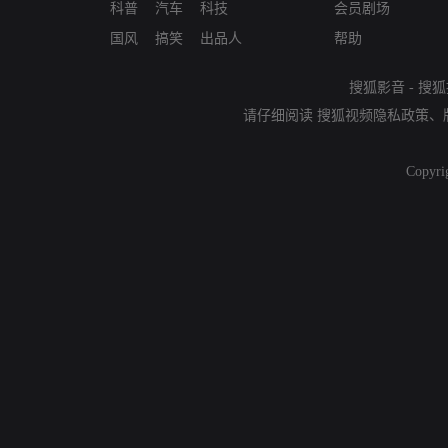
科普
汽车
科技
会员剧场
国风
搞笑
出品人
帮助
搜狐影音
-
搜狐
请仔细阅读
搜狐视频隐私政策
、
Copyri