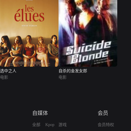
选中之人
自杀的金发女郎
电影
电影
自媒体
会员
全部
Kpop
游戏
会员特权