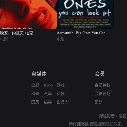
晚安，约瑟夫·帕克
Aerosmith: Big Ones You Can
电影
Look At
电影
自媒体
会员
全部
Kpop
游戏
会员特权
科普
汽车
科技
会员剧场
国风
搞笑
出品人
帮助
搜狐影音
-
搜狐
请仔细阅读
搜狐视频隐私政策
、