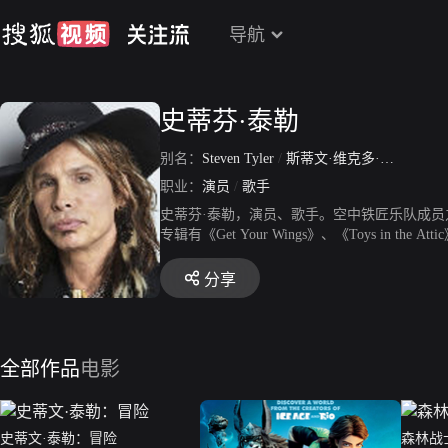
导航
史蒂芬·泰勒
别名：
Steven Tyler
/
斯蒂文·维克多·泰瑞克
职业：
演员
/
歌手
史蒂芬·泰勒，演员、歌手。空中铁匠乐队成员
专辑有《Get Your Wings》、《Toys in the Att
分享
全部作品
电影
史蒂文·泰勒：冒险
森林战