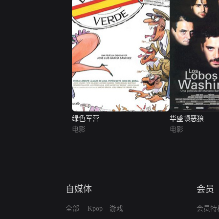
绿色军营
华盛顿恶狼
电影
电影
自媒体
会员
全部
Kpop
游戏
会员特