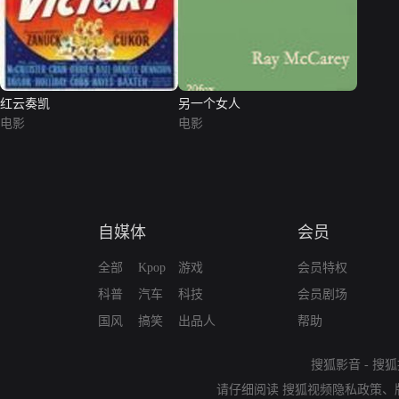
红云奏凯
另一个女人
电影
电影
自媒体
会员
全部
Kpop
游戏
会员特权
科普
汽车
科技
会员剧场
国风
搞笑
出品人
帮助
搜狐影音
-
搜狐
请仔细阅读
搜狐视频隐私政策
、