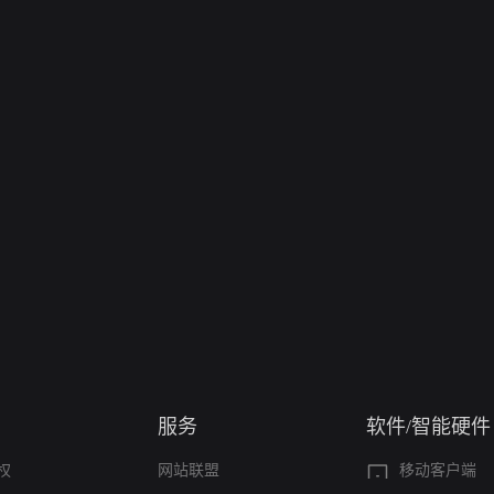
服务
软件/智能硬件
权
网站联盟
移动客户端