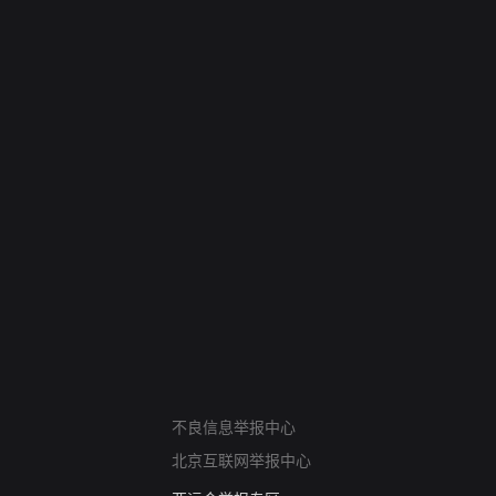
网络暴力有害信息举报
不良信息举报中心
12318 文化市场举报
北京互联网举报中心
算法推荐专项举报