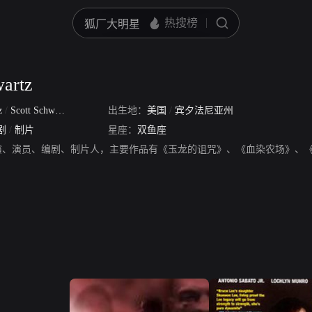
wartz
tz
/
Scott Schwartz
出生地：
美国
/
宾夕法尼亚州
剧
/
制片
星座：
双鱼座
wartz，导演、演员、编剧、制片人，主要作品有《玉龙的诅咒》、《血染农场》