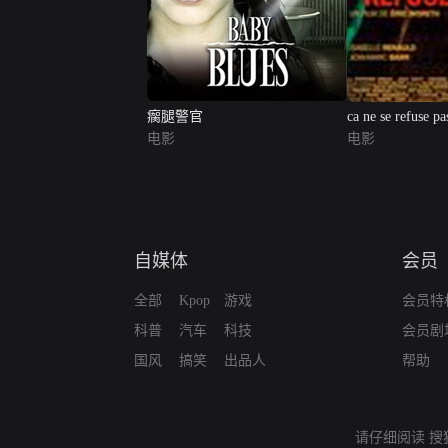
瘸腿警官
ca ne se refuse pa
电影
电影
自媒体
会员
全部
Kpop
游戏
会员特
科普
汽车
科技
会员剧
国风
搞笑
出品人
帮助
请仔细阅读
搜