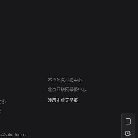
网络暴力有害信息举报
12318 文化市场举报
不良信息举报中心
算法推荐专项举报
北京互联网举报中心
亚运会举报专区
涉历史虚无举报
播+
网络谣言信息专项
版
涉政举报入口
涉未成年人举报
清朗自媒体乱象举报
hu@sohu-inc.com