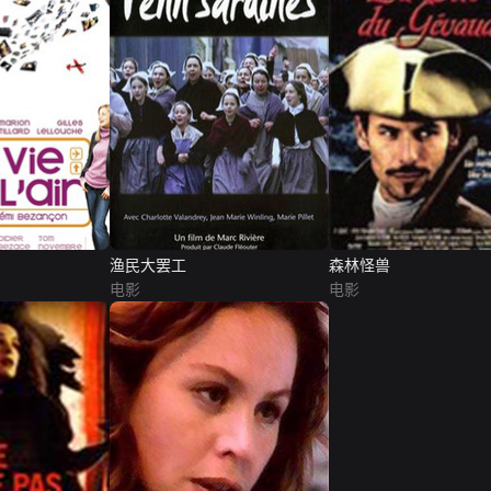
渔民大罢工
森林怪兽
电影
电影