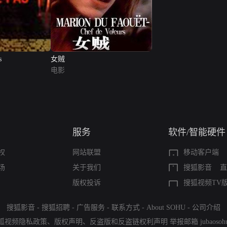
s
女贼
电影
服务
软件/智能硬件
权
网站联盟
移动客户端
场
关于我们
搜狐影音
直
版权投诉
搜狐视频TV
搜狐影音
-
搜狐招聘
-
广告服务
-
联系方式
-
About SOHU
-
公司介绍
狐视频隐私政策
、
版权声明
、
反盗版和反盗链权利声明
举报邮箱
jubaoso