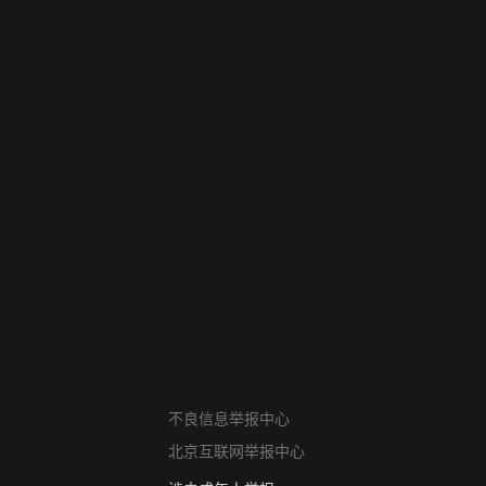
网络暴力有害信息举报
12318 文化市场举报
算法推荐专项举报
亚运会举报专区
涉历史虚无举报
不良信息举报中心
网络谣言信息专项
北京互联网举报中心
涉政举报入口