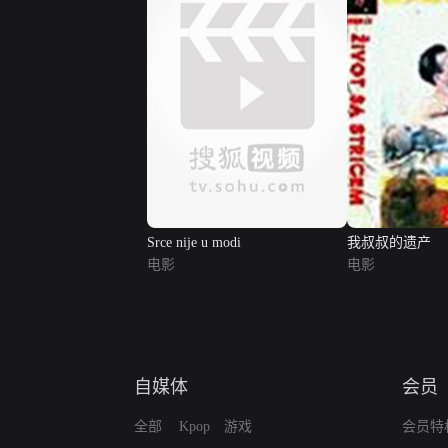
Srce nije u modi
我叔叔的遗产
电影
电影
自媒体
会员
全部
Kpop
游戏
会员特