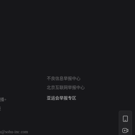
网络暴力有害信息举报
不良信息举报中心
12318 文化市场举报
北京互联网举报中心
算法推荐专项举报
亚运会举报专区
播+
涉历史虚无举报
版
网络谣言信息专项
涉政举报入口
涉未成年人举报
hu@sohu-inc.com