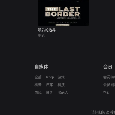
最后的边界
电影
自媒体
会员
全部
Kpop
游戏
会员特
科普
汽车
科技
会员剧
国风
搞笑
出品人
帮助
请仔细阅读
搜