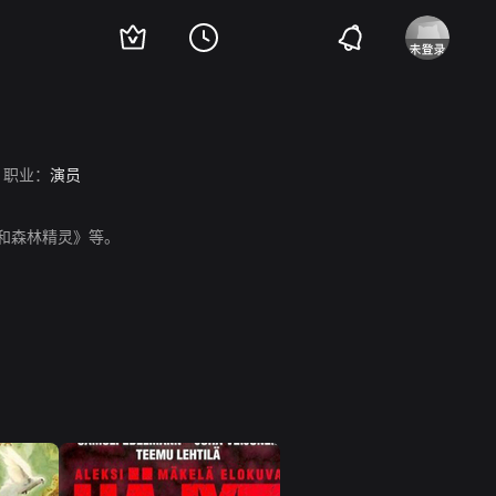
职业：
演员
洛和森林精灵》等。