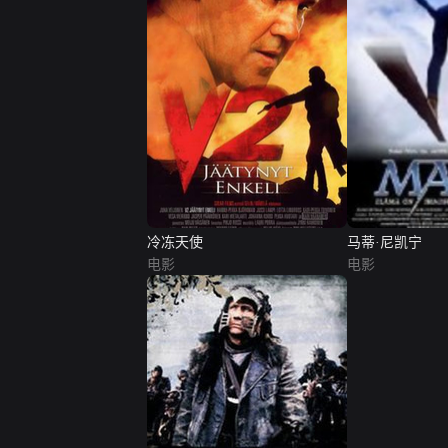
冷冻天使
马蒂·尼凯宁
电影
电影