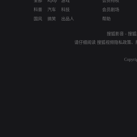
全部
Kpop
游戏
会员特权
科普
汽车
科技
会员剧场
国风
搞笑
出品人
帮助
搜狐影音
-
搜狐
请仔细阅读
搜狐视频隐私政策
、
Copyri