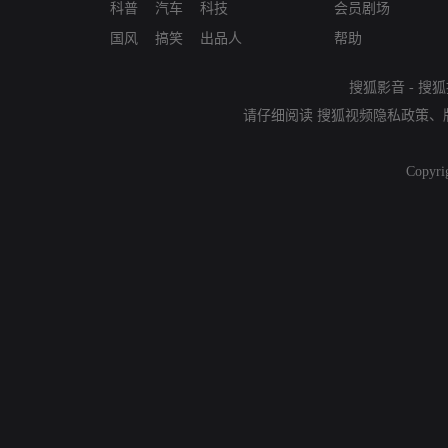
科普
汽车
科技
会员剧场
国风
搞笑
出品人
帮助
搜狐影音
-
搜狐
请仔细阅读
搜狐视频隐私政策
、
Copyri