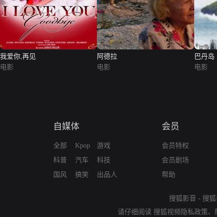
我爱你,再见
阿德拉
巴丹岛
电影
电影
电影
自媒体
会员
全部
Kpop
游戏
会员特权
科普
汽车
科技
会员剧场
国风
搞笑
出品人
帮助
搜狐影音
-
搜狐
请仔细阅读
搜狐视频隐私政策
、