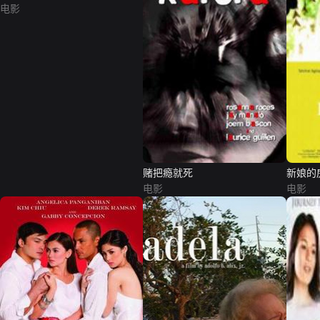
电影
赌把瘾就死
新娘的
电影
电影