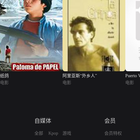
纸鸽
阿里亚斯“外乡人”
Puerto 
电影
电影
电影
自媒体
会员
全部
Kpop
游戏
会员特权