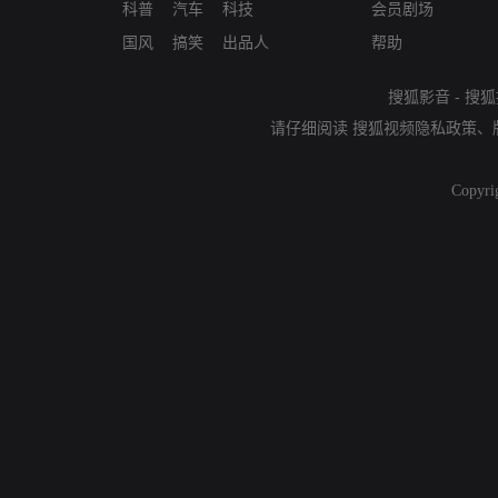
科普
汽车
科技
会员剧场
国风
搞笑
出品人
帮助
搜狐影音
-
搜狐
请仔细阅读
搜狐视频隐私政策
、
Copyri