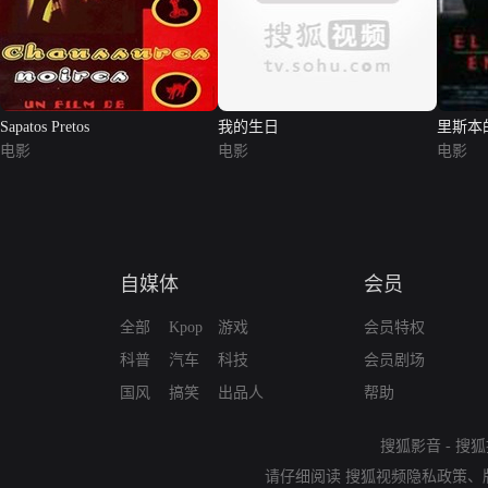
Sapatos Pretos
我的生日
里斯本
电影
电影
电影
自媒体
会员
全部
Kpop
游戏
会员特权
科普
汽车
科技
会员剧场
国风
搞笑
出品人
帮助
搜狐影音
-
搜狐
请仔细阅读
搜狐视频隐私政策
、