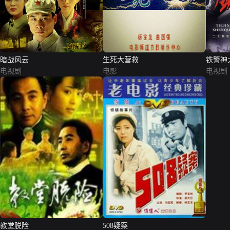
暗战风云
生死大营救
铁警神
电视剧
电影
电视剧
教堂脱险
508疑案