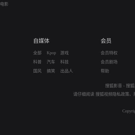
电影
自媒体
会员
全部
Kpop
游戏
会员特权
科普
汽车
科技
会员剧场
国风
搞笑
出品人
帮助
搜狐影音
-
搜狐
请仔细阅读
搜狐视频隐私政策
、
Copyri