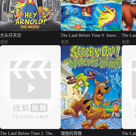
大头仔天空
The Land Before Time 9: Journey
The Lan
电影
to the Big Water
电影
Freeze
电影
The Land Before Time 2: The
瑞弛的背叛
The Lan