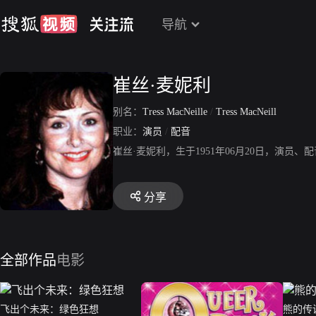
导航
崔丝·麦妮利
别名：
Tress MacNeille
/
Tress MacNeill
职业：
演员
/
配音
崔丝·麦妮利，生于1951年06月20日，演
分享
全部作品
电影
飞出个未来：绿色狂想
熊的传