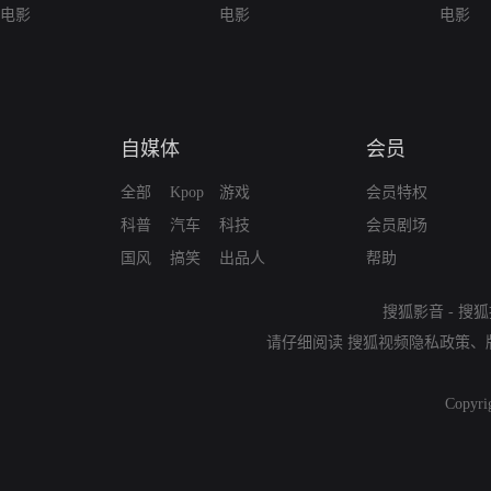
Great Valley Adventure
电影
电影
Mysterio
电影
自媒体
会员
全部
Kpop
游戏
会员特权
科普
汽车
科技
会员剧场
国风
搞笑
出品人
帮助
搜狐影音
-
搜狐
请仔细阅读
搜狐视频隐私政策
、
Copyri