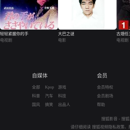
轻轻紧握你的手
大巴之谜
古畑任
电视剧
电影
电视剧
自媒体
会员
全部
Kpop
游戏
会员特权
科普
汽车
科技
会员剧场
国风
搞笑
出品人
帮助
搜狐影音
-
搜狐
请仔细阅读
搜狐视频隐私政策
、