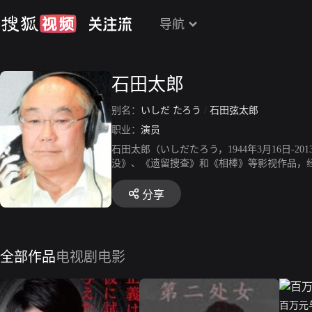
导航
石田太郎
别名：
いしだ たろう
/
石田弦太郎
职业：
演员
石田太郎（いしだたろう，1944年3月16日-
没》、《遗留搜查》和《相棒》等影视作品，
人，担任日本石川县金沢市乘敬寺的主持。其父
迷，随后被送往日本神奈川县相模原市内医院
分享
全部作品
电视剧
电影
百万元