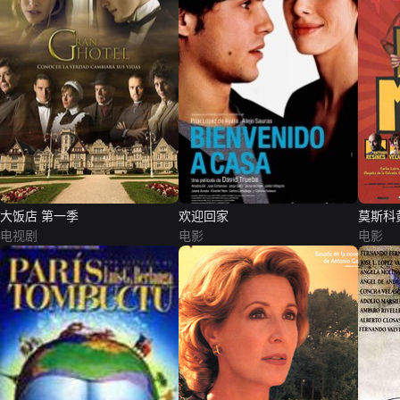
大饭店 第一季
欢迎回家
莫斯科
电视剧
电影
电影