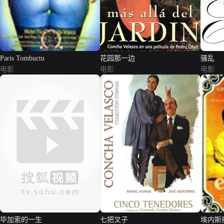
Paris Tombuctu
花园那一边
骚乱
电影
电影
电影
毕加索的一生
七把叉子
埃内斯