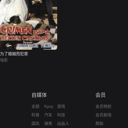
为了婚姻而犯罪
电影
自媒体
会员
全部
Kpop
游戏
会员特权
科普
汽车
科技
会员剧场
国风
搞笑
出品人
帮助