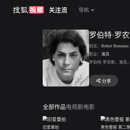
导航
罗伯特·罗
别名：
Robert Romanus
职业：
演员
罗伯特·罗农斯，演员
分享
全部作品
电视剧
电影
旧爱重拍
黑色警报 第二