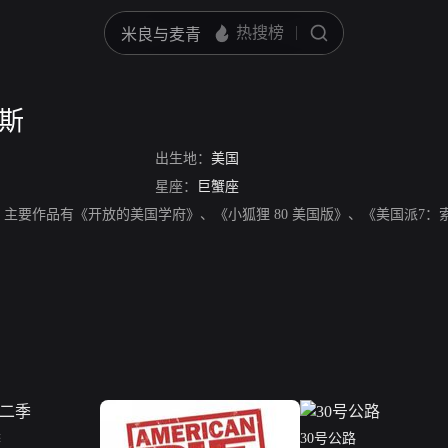
农斯
出生地：
美国
星座：
巨蟹座
，主要作品有《开放的美国学府》、《小狐狸 80 美国版》、《美国派7：
季
30号公路