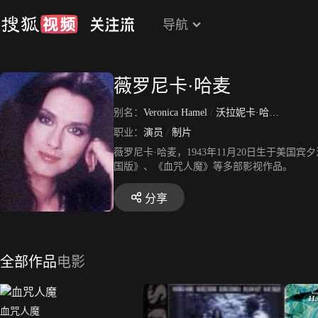
导航
薇罗尼卡·哈麦
别名：
Veronica Hamel
/
沃拉妮卡·哈纳尔
职业：
演员
/
制片
薇罗尼卡·哈麦，1943年11月20日生于美
国版》、《血咒人魔》等多部影视作品。
分享
全部作品
电影
血咒人魔