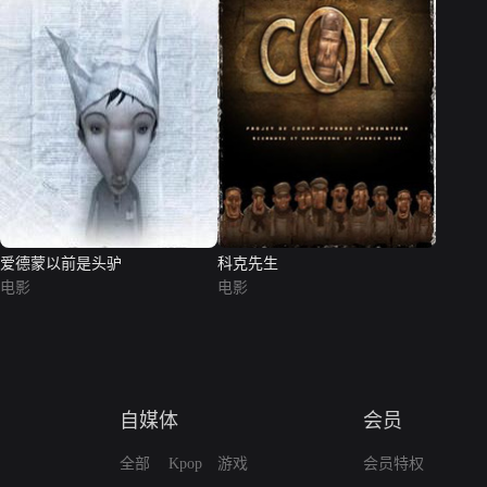
爱德蒙以前是头驴
科克先生
电影
电影
自媒体
会员
全部
Kpop
游戏
会员特权