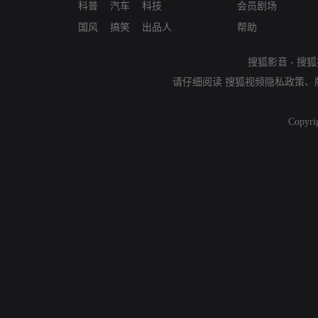
科普
汽车
科技
会员剧场
国风
搞笑
出品人
帮助
搜狐影音
-
搜狐
请仔细阅读
搜狐视频隐私政策
、
Copyri