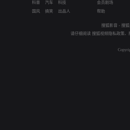
科普
汽车
科技
会员剧场
国风
搞笑
出品人
帮助
搜狐影音
-
搜狐
请仔细阅读
搜狐视频隐私政策
、
Copyri