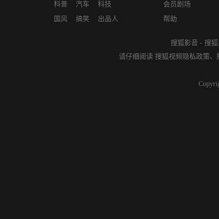
科普
汽车
科技
会员剧场
国风
搞笑
出品人
帮助
搜狐影音
-
搜狐
请仔细阅读
搜狐视频隐私政策
、
Copyri