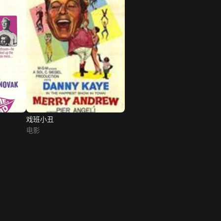
戏班小丑
电影