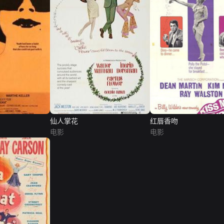
仙人掌花
红唇香吻
电影
电影