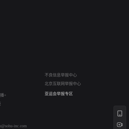
网络暴力有害信息举报
不良信息举报中心
12318 文化市场举报
北京互联网举报中心
算法推荐专项举报
亚运会举报专区
播+
涉历史虚无举报
版
网络谣言信息专项
涉政举报入口
涉未成年人举报
hu@sohu-inc.com