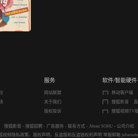
服务
软件/智能硬件
权
网站联盟
移动客户端
场
关于我们
搜狐影音
直
版权投诉
搜狐视频TV
搜狐影音
-
搜狐招聘
-
广告服务
-
联系方式
-
About SOHU
-
公司介绍
狐视频隐私政策
、
版权声明
、
反盗版和反盗链权利声明
举报邮箱
jubaoso