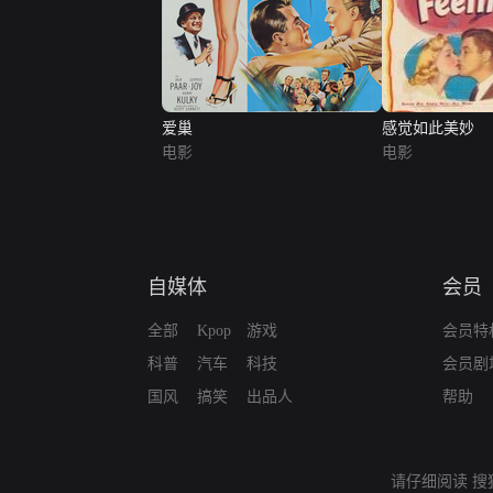
爱巢
感觉如此美妙
电影
电影
自媒体
会员
全部
Kpop
游戏
会员特
科普
汽车
科技
会员剧
国风
搞笑
出品人
帮助
请仔细阅读
搜