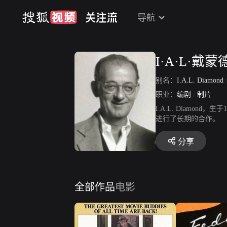
导航
I·A·L·戴蒙
别名：
I.A.L. Diamond
职业：
编剧
/
制片
I.A.L. Diamon
进行了长期的合作。
分享
全部作品
电影