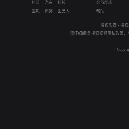
科普
汽车
科技
会员剧场
国风
搞笑
出品人
帮助
搜狐影音
-
搜狐
请仔细阅读
搜狐视频隐私政策
、
Copyri