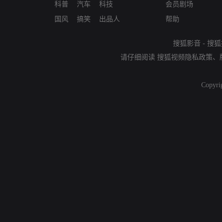
科普
汽车
科技
会员剧场
国风
搞笑
出品人
帮助
搜狐影音
-
搜狐
请仔细阅读
搜狐视频隐私政策
、
Copyri