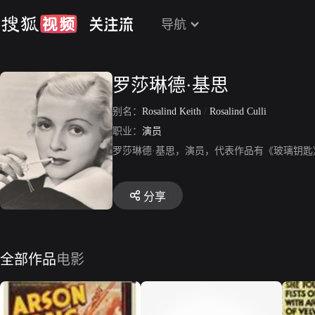
导航
罗莎琳德·基思
别名：
Rosalind Keith
/
Rosalind Culli
职业：
演员
罗莎琳德·基思，演员，代表作品有《玻璃钥匙
分享
全部作品
电影