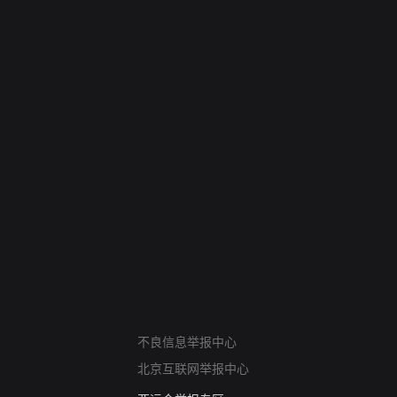
网络暴力有害信息举报
不良信息举报中心
12318 文化市场举报
北京互联网举报中心
算法推荐专项举报