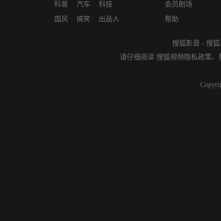
科普
汽车
科技
会员剧场
国风
搞笑
出品人
帮助
搜狐影音
-
搜狐
请仔细阅读
搜狐视频隐私政策
、
Copyri