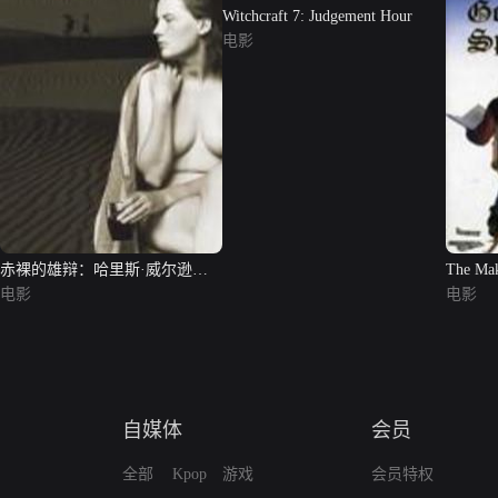
Witchcraft 7: Judgement Hour
电影
赤裸的雄辩：哈里斯·威尔逊与
The Mak
爱德华
电影
电影
自媒体
会员
全部
Kpop
游戏
会员特权