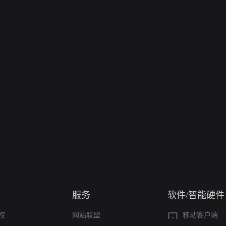
服务
软件/智能硬件
权
网站联盟
移动客户端