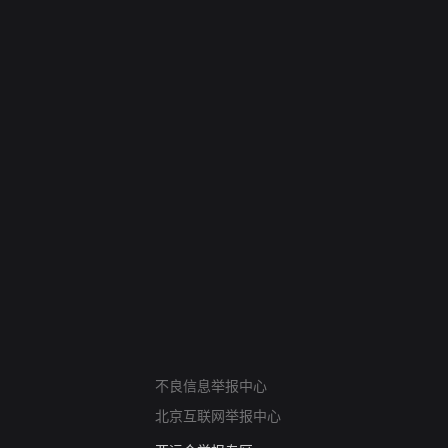
网络暴力有害信息举报
不良信息举报中心
12318 文化市场举报
北京互联网举报中心
算法推荐专项举报