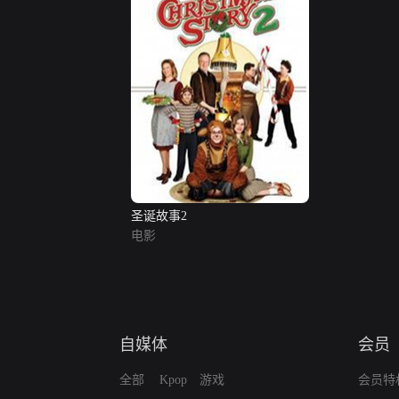
圣诞故事2
电影
自媒体
会员
全部
Kpop
游戏
会员特