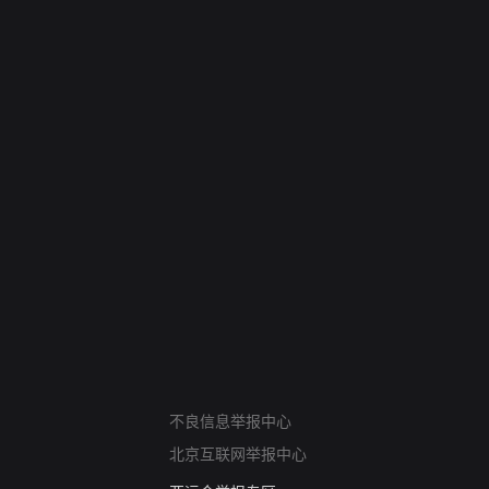
网络暴力有害信息举报
不良信息举报中心
12318 文化市场举报
北京互联网举报中心
算法推荐专项举报