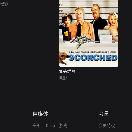
电影
焦头烂额
电影
自媒体
会员
全部
Kpop
游戏
会员特权