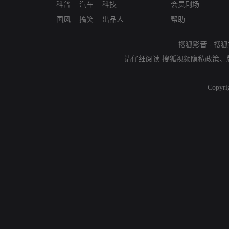
科普
汽车
科技
会员剧场
国风
搞笑
出品人
帮助
搜狐影音
-
搜狐
请仔细阅读
搜狐视频隐私政策
、
Copyri