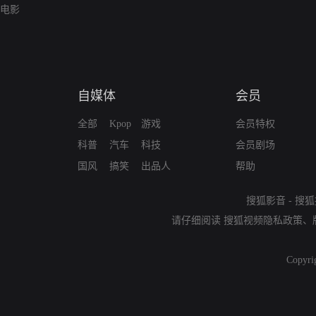
电影
自媒体
会员
全部
Kpop
游戏
会员特权
科普
汽车
科技
会员剧场
国风
搞笑
出品人
帮助
搜狐影音
-
搜狐
请仔细阅读
搜狐视频隐私政策
、
Copyri