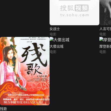
女战士
人言可
电影
电影
大傻出城
摩登新
电影
电影
残歌