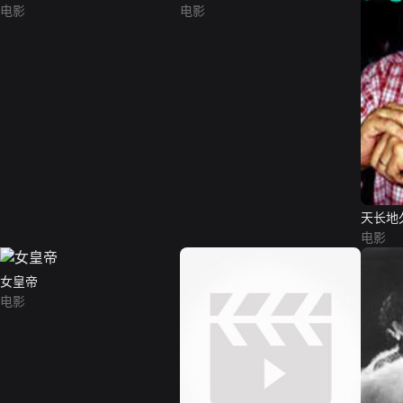
电影
电影
天长地
电影
女皇帝
电影