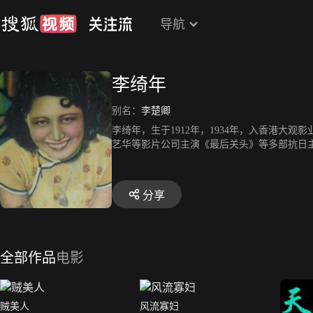
导航
李绮年
别名：
李楚卿
李绮年，生于1912年，1934年，入香港大观
艺华等影片公司主演《最后关头》等多部抗日主题
率团赴东南亚演出，因亏蚀严重，在金边服毒
分享
全部作品
电影
贼美人
风流寡妇