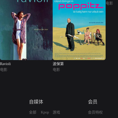
电影
Ravioli
波保第
电影
电影
自媒体
会员
全部
Kpop
游戏
会员特权