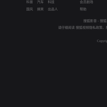
科普
汽车
科技
会员剧场
国风
搞笑
出品人
帮助
搜狐影音
-
搜狐
请仔细阅读
搜狐视频隐私政策
、
Copyri