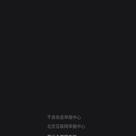
网络暴力有害信息举报
不良信息举报中心
12318 文化市场举报
北京互联网举报中心
算法推荐专项举报