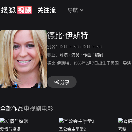
导航
德比·伊斯特
别名：
Debbie Isitt
/
Debbie Isitt
职业：
导演
/
演员
/
作曲
/
编剧
德比·伊斯特，1966年2月7日出生于英国，
分享
全部作品
电视剧
电影
爱情与婚姻
圣公会主学堂2
喜糖