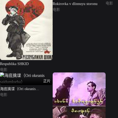
电影
Rokirovka v dlinnuyu storonu
电影
Respublika SHKID
电影
正片
海底擒谍（Ori okeanis
saidumloeba）
电影