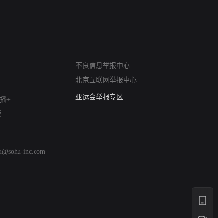
网络暴力有害信息举报
不良信息举报中心
12318 文化市场举报
北京互联网举报中心
算法推荐专项举报
亚运会举报专区
播+
涉历史虚无举报
版
网络谣言信息专项
涉政举报入口
涉未成年人举报
hu@sohu-inc.com
清朗自媒体乱象举报
涉民族宗教有害信息举报
清朗·生活服务类内容举报
清朗春节网络环境整治
涉企举报专区