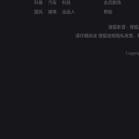
科普
汽车
科技
会员剧场
国风
搞笑
出品人
帮助
搜狐影音
-
搜狐
请仔细阅读
搜狐视频隐私政策
、
Copyri