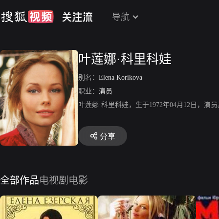
导航
叶莲娜·科里科娃
别名：
Elena Korikova
职业：
演员
叶莲娜·科里科娃，生于1972年04月12日
分享
全部作品
电视剧
电影