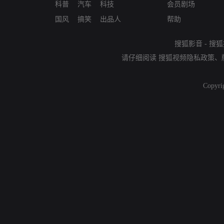
科普
汽车
科技
会员剧场
国风
搞笑
出品人
帮助
搜狐影音
-
搜狐
请仔细阅读
搜狐视频隐私政策
、
Copyri