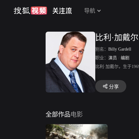
导航
比利·加戴尔
别名：
Billy Gardell
职业：
演员
/
编剧
比利·加戴尔，生于19
分享
全部作品
电影