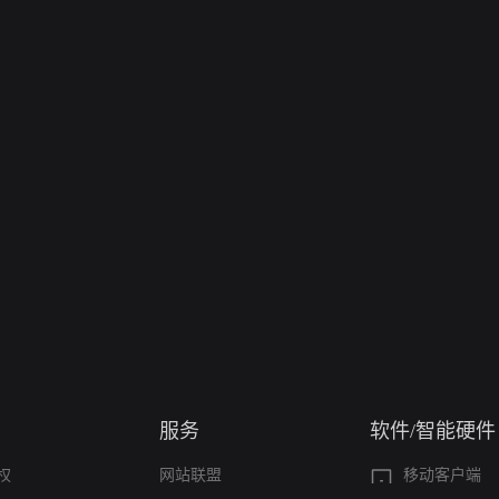
服务
软件/智能硬件
权
网站联盟
移动客户端