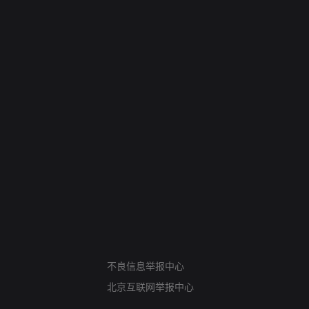
网络暴力有害信息举报
12318 文化市场举报
不良信息举报中心
算法推荐专项举报
北京互联网举报中心
亚运会举报专区